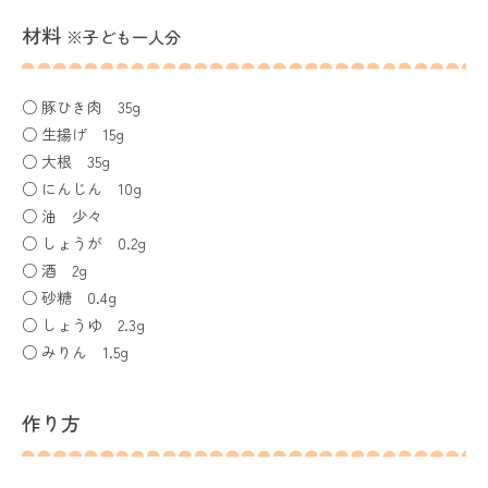
材料
※子ども一人分
○ 豚ひき肉 35g
○ 生揚げ 15g
○ 大根 35g
○ にんじん 10g
○ 油 少々
○ しょうが 0.2g
○ 酒 2g
○ 砂糖 0.4g
○ しょうゆ 2.3g
○ みりん 1.5g
作り方